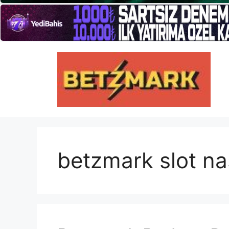
İçeriğe
atla
betzmark slot na