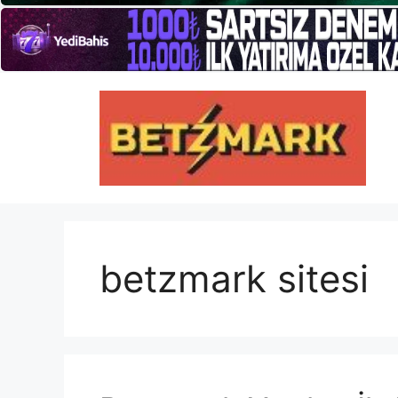
İçeriğe
atla
betzmark sitesi