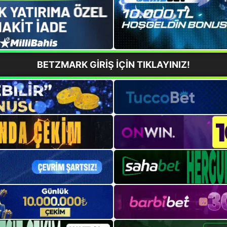
BETZMARK GİRİŞ İÇİN TIKLAYINIZ!