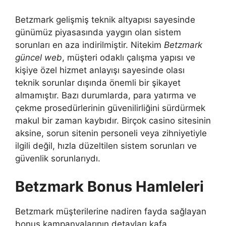
Betzmark gelişmiş teknik altyapısı sayesinde
günümüz piyasasında yaygın olan sistem
sorunları en aza indirilmiştir. Nitekim
Betzmark
güncel web
, müşteri odaklı çalışma yapısı ve
kişiye özel hizmet anlayışı sayesinde olası
teknik sorunlar dışında önemli bir şikayet
almamıştır. Bazı durumlarda, para yatırma ve
çekme prosedürlerinin güvenilirliğini sürdürmek
makul bir zaman kaybıdır. Birçok casino sitesinin
aksine, sorun sitenin personeli veya zihniyetiyle
ilgili değil, hızla düzeltilen sistem sorunları ve
güvenlik sorunlarıydı.
Betzmark Bonus Hamleleri
Betzmark müşterilerine nadiren fayda sağlayan
bonus kampanyalarının detayları kafa