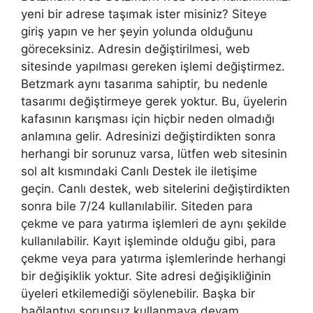
yeni bir adrese taşımak ister misiniz? Siteye
giriş yapın ve her şeyin yolunda olduğunu
göreceksiniz. Adresin değiştirilmesi, web
sitesinde yapılması gereken işlemi değiştirmez.
Betzmark aynı tasarıma sahiptir, bu nedenle
tasarımı değiştirmeye gerek yoktur. Bu, üyelerin
kafasının karışması için hiçbir neden olmadığı
anlamına gelir. Adresinizi değiştirdikten sonra
herhangi bir sorunuz varsa, lütfen web sitesinin
sol alt kısmındaki Canlı Destek ile iletişime
geçin. Canlı destek, web sitelerini değiştirdikten
sonra bile 7/24 kullanılabilir. Siteden para
çekme ve para yatırma işlemleri de aynı şekilde
kullanılabilir. Kayıt işleminde olduğu gibi, para
çekme veya para yatırma işlemlerinde herhangi
bir değişiklik yoktur. Site adresi değişikliğinin
üyeleri etkilemediği söylenebilir. Başka bir
bağlantıyı sorunsuz kullanmaya devam