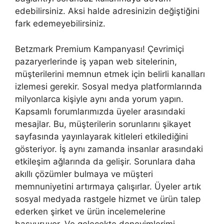
edebilirsiniz. Aksi halde adresinizin değiştiğini
fark edemeyebilirsiniz.
Betzmark Premium Kampanyası! Çevrimiçi
pazaryerlerinde iş yapan web sitelerinin,
müşterilerini memnun etmek için belirli kanalları
izlemesi gerekir. Sosyal medya platformlarında
milyonlarca kişiyle aynı anda yorum yapın.
Kapsamlı forumlarımızda üyeler arasındaki
mesajlar. Bu, müşterilerin sorunlarını şikayet
sayfasında yayınlayarak kitleleri etkilediğini
gösteriyor. İş aynı zamanda insanlar arasındaki
etkileşim ağlarında da gelişir. Sorunlara daha
akıllı çözümler bulmaya ve müşteri
memnuniyetini artırmaya çalışırlar. Üyeler artık
sosyal medyada rastgele hizmet ve ürün talep
ederken şirket ve ürün incelemelerine
başvuruyor. Ve gelecekte deneyimlerimi