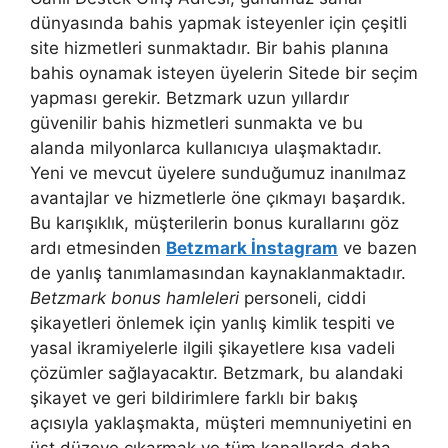
dünyasında bahis yapmak isteyenler için çeşitli
site hizmetleri sunmaktadır. Bir bahis planına
bahis oynamak isteyen üyelerin Sitede bir seçim
yapması gerekir. Betzmark uzun yıllardır
güvenilir bahis hizmetleri sunmakta ve bu
alanda milyonlarca kullanıcıya ulaşmaktadır.
Yeni ve mevcut üyelere sunduğumuz inanılmaz
avantajlar ve hizmetlerle öne çıkmayı başardık.
Bu karışıklık, müşterilerin bonus kurallarını göz
ardı etmesinden
Betzmark İnstagram
ve bazen
de yanlış tanımlamasından kaynaklanmaktadır.
Betzmark bonus hamleleri
personeli, ciddi
şikayetleri önlemek için yanlış kimlik tespiti ve
yasal ikramiyelerle ilgili şikayetlere kısa vadeli
çözümler sağlayacaktır. Betzmark, bu alandaki
şikayet ve geri bildirimlere farklı bir bakış
açısıyla yaklaşmakta, müşteri memnuniyetini en
üst düzeye çıkarmak ve tüm kanallarda daha