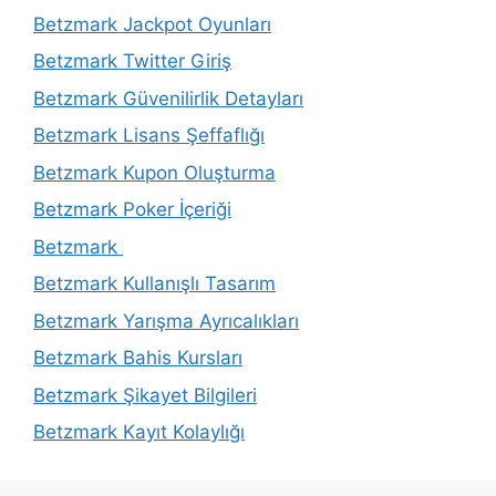
Betzmark Jackpot Oyunları
Betzmark Twitter Giriş
Betzmark Güvenilirlik Detayları
Betzmark Lisans Şeffaflığı
Betzmark Kupon Oluşturma
Betzmark Poker İçeriği
Betzmark
Betzmark Kullanışlı Tasarım
Betzmark Yarışma Ayrıcalıkları
Betzmark Bahis Kursları
Betzmark Şikayet Bilgileri
Betzmark Kayıt Kolaylığı