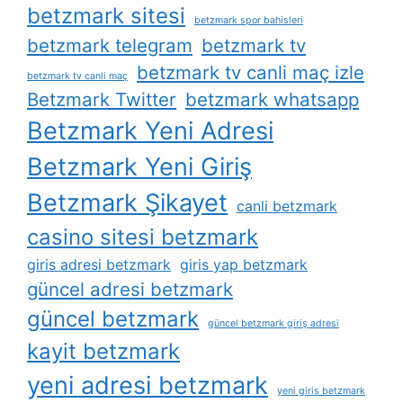
betzmark sitesi
betzmark spor bahisleri
betzmark telegram
betzmark tv
betzmark tv canli maç izle
betzmark tv canli maç
Betzmark Twitter
betzmark whatsapp
Betzmark Yeni Adresi
Betzmark Yeni Giriş
Betzmark Şikayet
canli betzmark
casino sitesi betzmark
giris adresi betzmark
giris yap betzmark
güncel adresi betzmark
güncel betzmark
güncel betzmark giriş adresi
kayit betzmark
yeni adresi betzmark
yeni giris betzmark