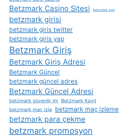
Betzmark Casino Sitesi
betzmark com
betzmark girisi
betzmark giris twitter
betzmark giris yap
Betzmark Giriş
Betzmark Giriş Adresi
Betzmark Güncel
betzmark güncel adres
Betzmark Güncel Adresi
betzmark güvenlir mi
Betzmark Kayıt
betzmark maç izleme
betzmark maç izle
betzmark para çekme
betzmark promosyon