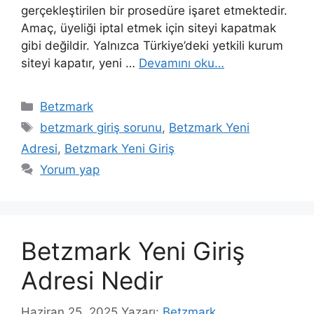
gerçekleştirilen bir prosedüre işaret etmektedir.
Amaç, üyeliği iptal etmek için siteyi kapatmak
gibi değildir. Yalnızca Türkiye’deki yetkili kurum
siteyi kapatır, yeni …
Devamını oku…
Kategoriler
Betzmark
Etiketler
betzmark giriş sorunu
,
Betzmark Yeni
Adresi
,
Betzmark Yeni Giriş
Yorum yap
Betzmark Yeni Giriş
Adresi Nedir
Haziran 25, 2025
Yazarı:
Betzmark