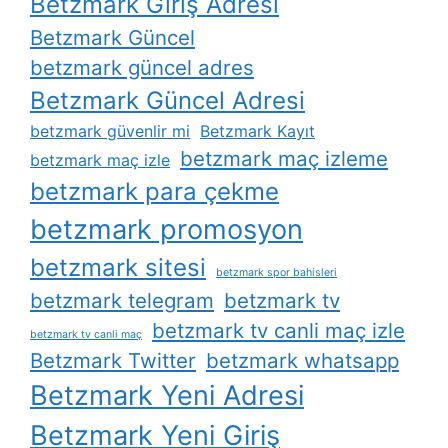
Betzmark Giriş Adresi
Betzmark Güncel
betzmark güncel adres
Betzmark Güncel Adresi
betzmark güvenlir mi
Betzmark Kayıt
betzmark maç izleme
betzmark maç izle
betzmark para çekme
betzmark promosyon
betzmark sitesi
betzmark spor bahisleri
betzmark telegram
betzmark tv
betzmark tv canli maç izle
betzmark tv canli maç
Betzmark Twitter
betzmark whatsapp
Betzmark Yeni Adresi
Betzmark Yeni Giriş