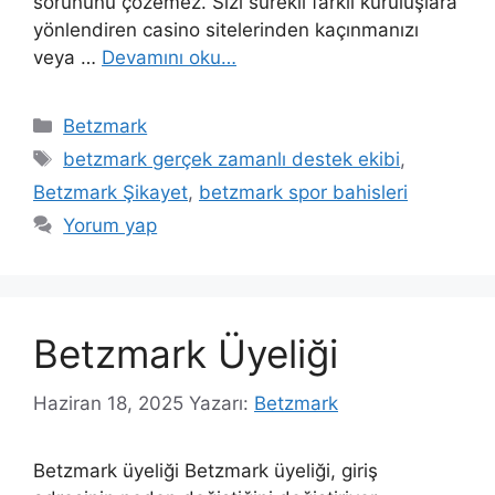
sorununu çözemez. Sizi sürekli farklı kuruluşlara
yönlendiren casino sitelerinden kaçınmanızı
veya …
Devamını oku…
Kategoriler
Betzmark
Etiketler
betzmark gerçek zamanlı destek ekibi
,
Betzmark Şikayet
,
betzmark spor bahisleri
Yorum yap
Betzmark Üyeliği
Haziran 18, 2025
Yazarı:
Betzmark
Betzmark üyeliği Betzmark üyeliği, giriş