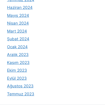
Haziran 2024
Mayıs 2024
Nisan 2024
Mart 2024
Şubat 2024
Ocak 2024
Aralık 2023
Kasım 2023
Ekim 2023
Eylül 2023
Ağustos 2023
Temmuz 2023