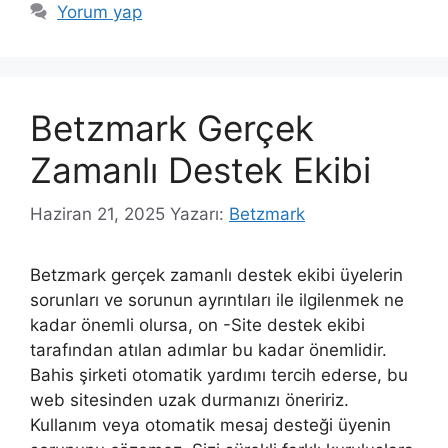
Yorum yap
Betzmark Gerçek
Zamanlı Destek Ekibi
Haziran 21, 2025
Yazarı:
Betzmark
Betzmark gerçek zamanlı destek ekibi üyelerin
sorunları ve sorunun ayrıntıları ile ilgilenmek ne
kadar önemli olursa, on -Site destek ekibi
tarafından atılan adımlar bu kadar önemlidir.
Bahis şirketi otomatik yardımı tercih ederse, bu
web sitesinden uzak durmanızı öneririz.
Kullanım veya otomatik mesaj desteği üyenin