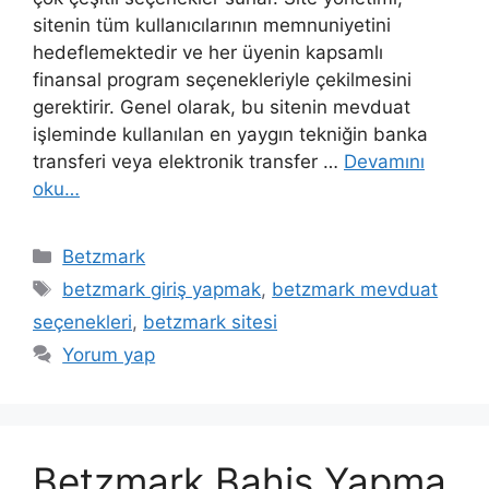
sitenin tüm kullanıcılarının memnuniyetini
hedeflemektedir ve her üyenin kapsamlı
finansal program seçenekleriyle çekilmesini
gerektirir. Genel olarak, bu sitenin mevduat
işleminde kullanılan en yaygın tekniğin banka
transferi veya elektronik transfer …
Devamını
oku…
Kategoriler
Betzmark
Etiketler
betzmark giriş yapmak
,
betzmark mevduat
seçenekleri
,
betzmark sitesi
Yorum yap
Betzmark Bahis Yapma