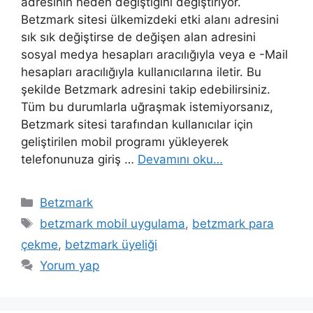
adresinin neden değiştiğini değiştiriyor.
Betzmark sitesi ülkemizdeki etki alanı adresini
sık sık değiştirse de değişen alan adresini
sosyal medya hesapları aracılığıyla veya e -Mail
hesapları aracılığıyla kullanıcılarına iletir. Bu
şekilde Betzmark adresini takip edebilirsiniz.
Tüm bu durumlarla uğraşmak istemiyorsanız,
Betzmark sitesi tarafından kullanıcılar için
geliştirilen mobil programı yükleyerek
telefonunuza giriş …
Devamını oku…
Kategoriler
Betzmark
Etiketler
betzmark mobil uygulama
,
betzmark para
çekme
,
betzmark üyeliği
Yorum yap