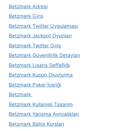
Betzmark Adresi
Betzmark Giriş
Betzmark Twitter Uygulaması
Betzmark Jackpot Oyunları
Betzmark Twitter Giriş
Betzmark Güvenilirlik Detayları
Betzmark Lisans Şeffaflığı
Betzmark Kupon Oluşturma
Betzmark Poker İçeriği
Betzmark
Betzmark Kullanışlı Tasarım
Betzmark Yarışma Ayrıcalıkları
Betzmark Bahis Kursları