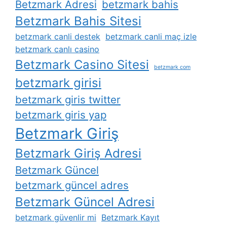
Betzmark Adresi
betzmark bahis
Betzmark Bahis Sitesi
betzmark canli destek
betzmark canli maç izle
betzmark canlı casino
Betzmark Casino Sitesi
betzmark com
betzmark girisi
betzmark giris twitter
betzmark giris yap
Betzmark Giriş
Betzmark Giriş Adresi
Betzmark Güncel
betzmark güncel adres
Betzmark Güncel Adresi
betzmark güvenlir mi
Betzmark Kayıt