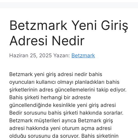
Betzmark Yeni Giriş
Adresi Nedir
Haziran 25, 2025
Yazarı:
Betzmark
Betzmark yeni giriş adresi nedir bahis
oyuncuları kullanıcı olmayı planladıkları bahis
şirketlerinin adres güncellemelerini takip ediyor.
Bahis şirketi herhangi bir adreste
güncellendiğinde kesinlikle yeni giriş adresi
Bedir sorusunu bahis şirketi hakkında sorarlar.
Betzmark müşterileri ayrıca Betzmark giriş
adresi hakkında yeni oturum açma adresi
olduğu sorusunu da soruyor. Bahis şirketinin