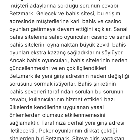
müşteri adaylarına sorduğu sorunun cevabı
Betzmark. Gelecek ve bahis sitesi, bu erişim
adresinde müşterilerine karlı bahis ve casino
oyunları getirmeye devam ettiğini açıklar. Sanal
bahis sitelerine sahip oyuncuları casino ve sanal
bahis sitelerini oynamaktan büyük zevkli bahis
oyunları ekstra kazanç sağladıklarını söylüyor.
Ancak bahis oyuncuları, bahis sitelerinin neden
güncellenmesini ve en çok ilgilendikleri
Betzmark ile yeni giriş adresinin neden değiştiği
sorusunu sormak istiyorlar. Bahis şirketinin
bahis severleri tarafından sorulan bu sorunun
cevabı, kullanıcılarının hizmet ettikleri bazı
ülkelerde kendilerine uygulanan yasal
önlemlerden olumsuz etkilenmemesini
sağlamaktır. Tarafınıza derhal yeni giriş adresi
iletilecektir. Poker oyunlarının dikkat çektiği
sitelerden biri Betzmark. Siteye giriş yaptıktan