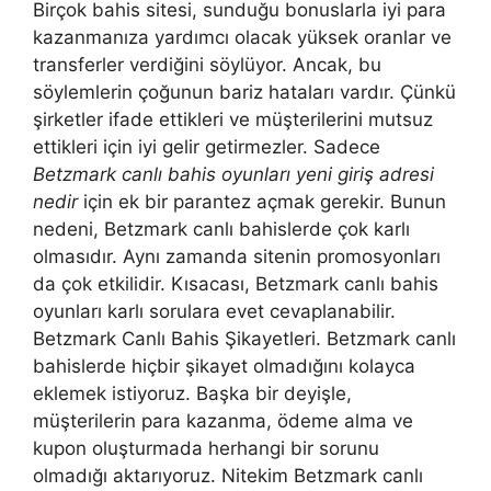
Birçok bahis sitesi, sunduğu bonuslarla iyi para
kazanmanıza yardımcı olacak yüksek oranlar ve
transferler verdiğini söylüyor. Ancak, bu
söylemlerin çoğunun bariz hataları vardır. Çünkü
şirketler ifade ettikleri ve müşterilerini mutsuz
ettikleri için iyi gelir getirmezler. Sadece
Betzmark canlı bahis oyunları yeni giriş adresi
nedir
için ek bir parantez açmak gerekir. Bunun
nedeni, Betzmark canlı bahislerde çok karlı
olmasıdır. Aynı zamanda sitenin promosyonları
da çok etkilidir. Kısacası, Betzmark canlı bahis
oyunları karlı sorulara evet cevaplanabilir.
Betzmark Canlı Bahis Şikayetleri. Betzmark canlı
bahislerde hiçbir şikayet olmadığını kolayca
eklemek istiyoruz. Başka bir deyişle,
müşterilerin para kazanma, ödeme alma ve
kupon oluşturmada herhangi bir sorunu
olmadığı aktarıyoruz. Nitekim Betzmark canlı