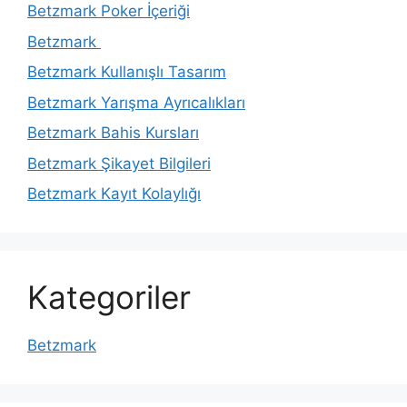
Betzmark Poker İçeriği
Betzmark
Betzmark Kullanışlı Tasarım
Betzmark Yarışma Ayrıcalıkları
Betzmark Bahis Kursları
Betzmark Şikayet Bilgileri
Betzmark Kayıt Kolaylığı
Kategoriler
Betzmark