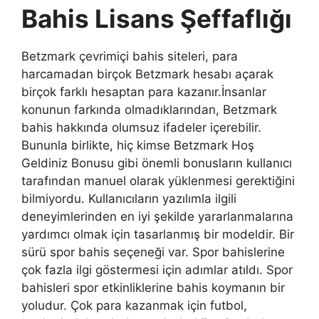
Bahis Lisans Şeffaflığı
Betzmark çevrimiçi bahis siteleri, para
harcamadan birçok Betzmark hesabı açarak
birçok farklı hesaptan para kazanır.İnsanlar
konunun farkında olmadıklarından, Betzmark
bahis hakkında olumsuz ifadeler içerebilir.
Bununla birlikte, hiç kimse Betzmark Hoş
Geldiniz Bonusu gibi önemli bonusların kullanıcı
tarafından manuel olarak yüklenmesi gerektiğini
bilmiyordu. Kullanıcıların yazılımla ilgili
deneyimlerinden en iyi şekilde yararlanmalarına
yardımcı olmak için tasarlanmış bir modeldir. Bir
sürü spor bahis seçeneği var. Spor bahislerine
çok fazla ilgi göstermesi için adımlar atıldı. Spor
bahisleri spor etkinliklerine bahis koymanın bir
yoludur. Çok para kazanmak için futbol,