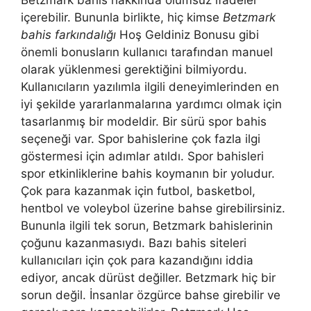
Betzmark bahis hakkında olumsuz ifadeler
içerebilir. Bununla birlikte, hiç kimse
Betzmark
bahis farkındalığı
Hoş Geldiniz Bonusu gibi
önemli bonusların kullanıcı tarafından manuel
olarak yüklenmesi gerektiğini bilmiyordu.
Kullanıcıların yazılımla ilgili deneyimlerinden en
iyi şekilde yararlanmalarına yardımcı olmak için
tasarlanmış bir modeldir. Bir sürü spor bahis
seçeneği var. Spor bahislerine çok fazla ilgi
göstermesi için adımlar atıldı. Spor bahisleri
spor etkinliklerine bahis koymanın bir yoludur.
Çok para kazanmak için futbol, basketbol,
hentbol ve voleybol üzerine bahse girebilirsiniz.
Bununla ilgili tek sorun, Betzmark bahislerinin
çoğunu kazanmasıydı. Bazı bahis siteleri
kullanıcıları için çok para kazandığını iddia
ediyor, ancak dürüst değiller. Betzmark hiç bir
sorun değil. İnsanlar özgürce bahse girebilir ve