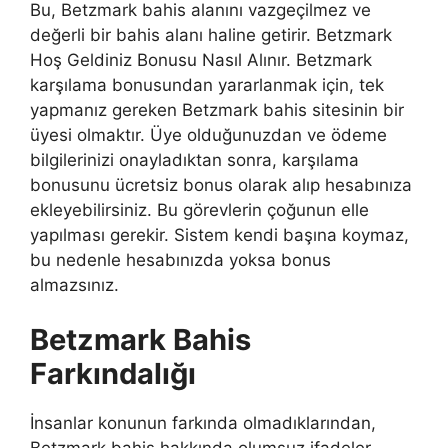
Bu, Betzmark bahis alanını vazgeçilmez ve
değerli bir bahis alanı haline getirir. Betzmark
Hoş Geldiniz Bonusu Nasıl Alınır. Betzmark
karşılama bonusundan yararlanmak için, tek
yapmanız gereken Betzmark bahis sitesinin bir
üyesi olmaktır. Üye olduğunuzdan ve ödeme
bilgilerinizi onayladıktan sonra, karşılama
bonusunu ücretsiz bonus olarak alıp hesabınıza
ekleyebilirsiniz. Bu görevlerin çoğunun elle
yapılması gerekir. Sistem kendi başına koymaz,
bu nedenle hesabınızda yoksa bonus
almazsınız.
Betzmark Bahis
Farkındalığı
İnsanlar konunun farkında olmadıklarından,