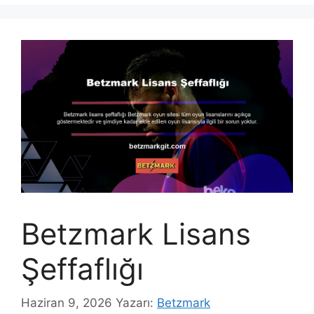
Betzmark Lisans
Şeffaflığı
Haziran 9, 2026
Yazarı:
Betzmark