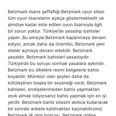
Betzmark lisans şeffaflığı Betzmark oyun sitesi
tüm oyun lisanslarını açıkça göstermektedir ve
şimdiye kadar elde edilen oyun lisansıyla ilgili
bir sorun yoktur. Türkiye’de yasadışı bahisler
yapılır. Bu amaçla Betzmark kapanmaya devam
ediyor, ancak daha da önemlisi, Betzmark yeni
siteler açmaya devam edebilir. Betzmark
yasaldır. Betzmark bahisleri yasadışıdır.
Türkiye’de bu soruyu sormak yasalara aykırıdır.
Betzmark bu ülkelere resmi belgelerle bahis
koyabilir. Mümkün olan şeyleri daha da
kötüleştiren başka bir seçeneği vardı. Betzmark
bahisleri, endişelenmeden bahis yapmaktan
zevk almak istiyorsanız bahis yapmak için en iyi
yerdir. Betzmark bahis sitesini akıllıca kullanarak
bir sonraki ankete katılmaktan kaçınabilirsiniz.
Betzmark ilk giriş bonusu, Betzmark online