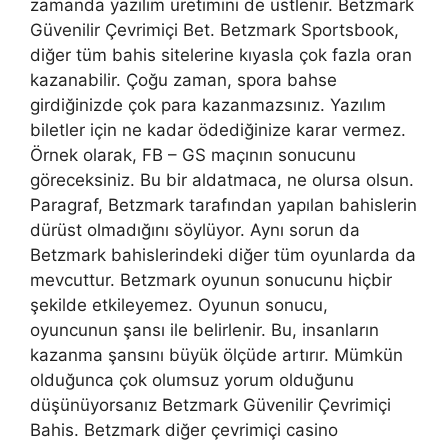
zamanda yazılım üretimini de üstlenir. Betzmark
Güvenilir Çevrimiçi Bet. Betzmark Sportsbook,
diğer tüm bahis sitelerine kıyasla çok fazla oran
kazanabilir. Çoğu zaman, spora bahse
girdiğinizde çok para kazanmazsınız. Yazılım
biletler için ne kadar ödediğinize karar vermez.
Örnek olarak, FB – GS maçının sonucunu
göreceksiniz. Bu bir aldatmaca, ne olursa olsun.
Paragraf, Betzmark tarafından yapılan bahislerin
dürüst olmadığını söylüyor. Aynı sorun da
Betzmark bahislerindeki diğer tüm oyunlarda da
mevcuttur. Betzmark oyunun sonucunu hiçbir
şekilde etkileyemez. Oyunun sonucu,
oyuncunun şansı ile belirlenir. Bu, insanların
kazanma şansını büyük ölçüde artırır. Mümkün
olduğunca çok olumsuz yorum olduğunu
düşünüyorsanız Betzmark Güvenilir Çevrimiçi
Bahis. Betzmark diğer çevrimiçi casino