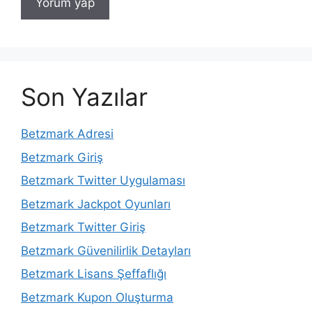
Son Yazılar
Betzmark Adresi
Betzmark Giriş
Betzmark Twitter Uygulaması
Betzmark Jackpot Oyunları
Betzmark Twitter Giriş
Betzmark Güvenilirlik Detayları
Betzmark Lisans Şeffaflığı
Betzmark Kupon Oluşturma