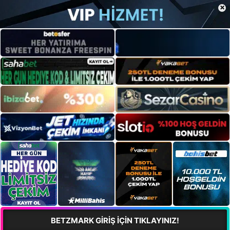
×
BETZMARK GİRİŞ İÇİN TIKLAYINIZ!