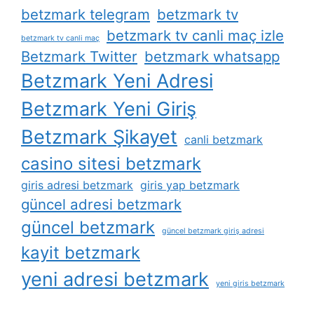
betzmark telegram
betzmark tv
betzmark tv canli maç izle
betzmark tv canli maç
Betzmark Twitter
betzmark whatsapp
Betzmark Yeni Adresi
Betzmark Yeni Giriş
Betzmark Şikayet
canli betzmark
casino sitesi betzmark
giris adresi betzmark
giris yap betzmark
güncel adresi betzmark
güncel betzmark
güncel betzmark giriş adresi
kayit betzmark
yeni adresi betzmark
yeni giris betzmark