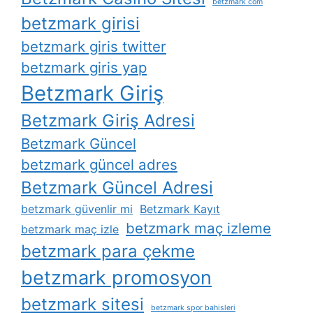
betzmark com
betzmark girisi
betzmark giris twitter
betzmark giris yap
Betzmark Giriş
Betzmark Giriş Adresi
Betzmark Güncel
betzmark güncel adres
Betzmark Güncel Adresi
betzmark güvenlir mi
Betzmark Kayıt
betzmark maç izleme
betzmark maç izle
betzmark para çekme
betzmark promosyon
betzmark sitesi
betzmark spor bahisleri