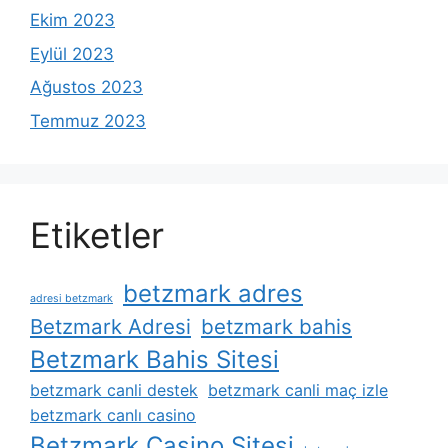
Ekim 2023
Eylül 2023
Ağustos 2023
Temmuz 2023
Etiketler
betzmark adres
adresi betzmark
Betzmark Adresi
betzmark bahis
Betzmark Bahis Sitesi
betzmark canli destek
betzmark canli maç izle
betzmark canlı casino
Betzmark Casino Sitesi