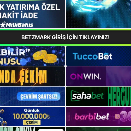
BETZMARK GİRİŞ İÇİN TIKLAYINIZ!