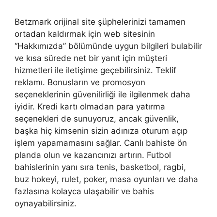
Betzmark orijinal site şüphelerinizi tamamen
ortadan kaldırmak için web sitesinin
“Hakkımızda” bölümünde uygun bilgileri bulabilir
ve kısa sürede net bir yanıt için müşteri
hizmetleri ile iletişime geçebilirsiniz. Teklif
reklamı. Bonusların ve promosyon
seçeneklerinin güvenilirliği ile ilgilenmek daha
iyidir. Kredi kartı olmadan para yatırma
seçenekleri de sunuyoruz, ancak güvenlik,
başka hiç kimsenin sizin adınıza oturum açıp
işlem yapamamasını sağlar. Canlı bahiste ön
planda olun ve kazancınızı artırın. Futbol
bahislerinin yanı sıra tenis, basketbol, ​​ragbi,
buz hokeyi, rulet, poker, masa oyunları ve daha
fazlasına kolayca ulaşabilir ve bahis
oynayabilirsiniz.