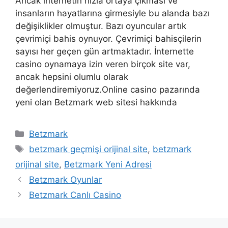
Ancak internetin hızla ortaya çıkması ve
insanların hayatlarına girmesiyle bu alanda bazı
değişiklikler olmuştur. Bazı oyuncular artık
çevrimiçi bahis oynuyor. Çevrimiçi bahisçilerin
sayısı her geçen gün artmaktadır. İnternette
casino oynamaya izin veren birçok site var,
ancak hepsini olumlu olarak
değerlendiremiyoruz.Online casino pazarında
yeni olan Betzmark web sitesi hakkında
Kategoriler
Betzmark
Etiketler
betzmark geçmişi orijinal site
,
betzmark
orijinal site
,
Betzmark Yeni Adresi
Betzmark Oyunlar
Betzmark Canlı Casino