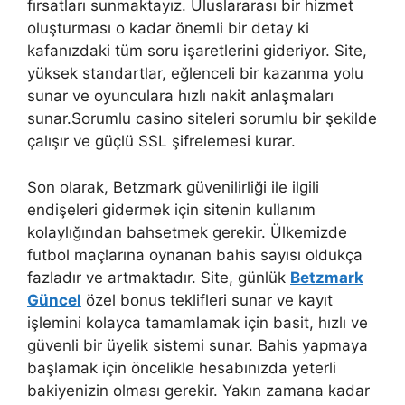
fırsatları sunmaktayız. Uluslararası bir hizmet
oluşturması o kadar önemli bir detay ki
kafanızdaki tüm soru işaretlerini gideriyor. Site,
yüksek standartlar, eğlenceli bir kazanma yolu
sunar ve oyunculara hızlı nakit anlaşmaları
sunar.Sorumlu casino siteleri sorumlu bir şekilde
çalışır ve güçlü SSL şifrelemesi kurar.
Son olarak, Betzmark güvenilirliği ile ilgili
endişeleri gidermek için sitenin kullanım
kolaylığından bahsetmek gerekir. Ülkemizde
futbol maçlarına oynanan bahis sayısı oldukça
fazladır ve artmaktadır. Site, günlük
Betzmark
Güncel
özel bonus teklifleri sunar ve kayıt
işlemini kolayca tamamlamak için basit, hızlı ve
güvenli bir üyelik sistemi sunar. Bahis yapmaya
başlamak için öncelikle hesabınızda yeterli
bakiyenizin olması gerekir. Yakın zamana kadar