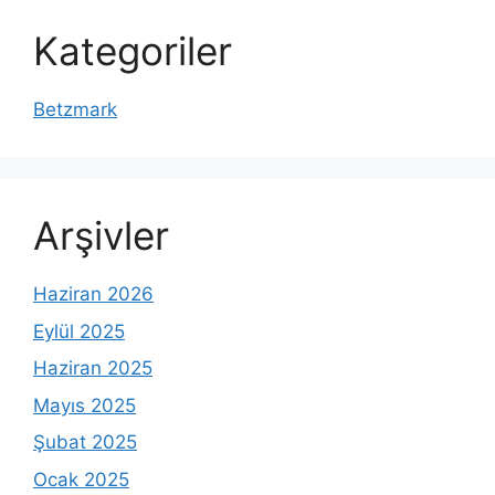
Kategoriler
Betzmark
Arşivler
Haziran 2026
Eylül 2025
Haziran 2025
Mayıs 2025
Şubat 2025
Ocak 2025