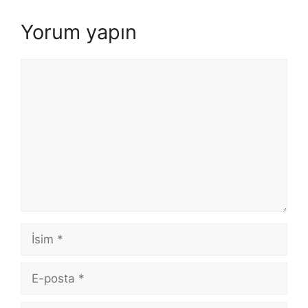
Yorum yapın
Yorum
İsim
E-
posta