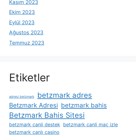
Kasım 2023
Ekim 2023
Eylül 2023
Ağustos 2023
Temmuz 2023
Etiketler
betzmark adres
adresi betzmark
Betzmark Adresi
betzmark bahis
Betzmark Bahis Sitesi
betzmark canli destek
betzmark canli maç izle
betzmark canlı casino