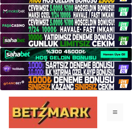
İçeriğe
atla
Menü