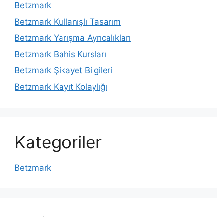
Betzmark
Betzmark Kullanışlı Tasarım
Betzmark Yarışma Ayrıcalıkları
Betzmark Bahis Kursları
Betzmark Şikayet Bilgileri
Betzmark Kayıt Kolaylığı
Kategoriler
Betzmark