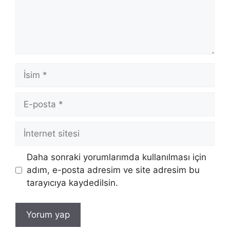
İsim
E-
posta
İnternet
sitesi
Daha sonraki yorumlarımda kullanılması için
adım, e-posta adresim ve site adresim bu
tarayıcıya kaydedilsin.