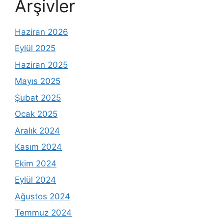
Arşivler
Haziran 2026
Eylül 2025
Haziran 2025
Mayıs 2025
Şubat 2025
Ocak 2025
Aralık 2024
Kasım 2024
Ekim 2024
Eylül 2024
Ağustos 2024
Temmuz 2024