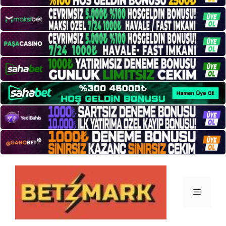
İçeriğe
atla
Menü