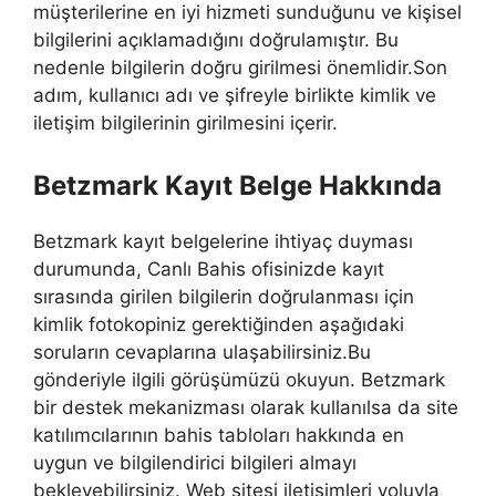
müşterilerine en iyi hizmeti sunduğunu ve kişisel
bilgilerini açıklamadığını doğrulamıştır. Bu
nedenle bilgilerin doğru girilmesi önemlidir.Son
adım, kullanıcı adı ve şifreyle birlikte kimlik ve
iletişim bilgilerinin girilmesini içerir.
Betzmark Kayıt Belge Hakkında
Betzmark kayıt belgelerine ihtiyaç duyması
durumunda, Canlı Bahis ofisinizde kayıt
sırasında girilen bilgilerin doğrulanması için
kimlik fotokopiniz gerektiğinden aşağıdaki
soruların cevaplarına ulaşabilirsiniz.Bu
gönderiyle ilgili görüşümüzü okuyun. Betzmark
bir destek mekanizması olarak kullanılsa da site
katılımcılarının bahis tabloları hakkında en
uygun ve bilgilendirici bilgileri almayı
bekleyebilirsiniz. Web sitesi iletişimleri yoluyla