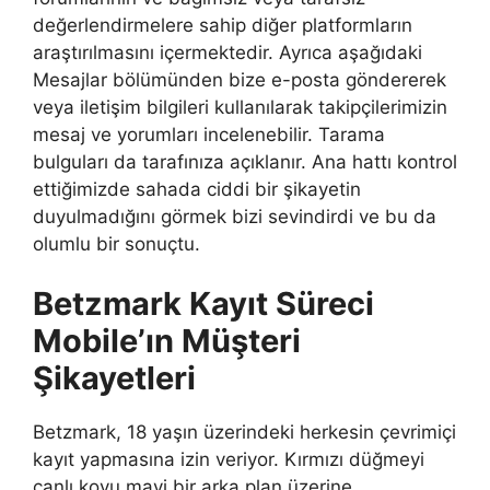
değerlendirmelere sahip diğer platformların
araştırılmasını içermektedir. Ayrıca aşağıdaki
Mesajlar bölümünden bize e-posta göndererek
veya iletişim bilgileri kullanılarak takipçilerimizin
mesaj ve yorumları incelenebilir. Tarama
bulguları da tarafınıza açıklanır. Ana hattı kontrol
ettiğimizde sahada ciddi bir şikayetin
duyulmadığını görmek bizi sevindirdi ve bu da
olumlu bir sonuçtu.
Betzmark Kayıt Süreci
Mobile’ın Müşteri
Şikayetleri
Betzmark, 18 yaşın üzerindeki herkesin çevrimiçi
kayıt yapmasına izin veriyor. Kırmızı düğmeyi
canlı koyu mavi bir arka plan üzerine