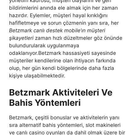
yönetim kadrosu, müşteri olaylarını ve geri
bildirimlerini anında ele almak için her zaman
hazırdır. Eylemler, müşteri hayal kırıklığını
hafifletmeye ve sorun çözmenin yanı sıra, her
Betzmark canlı destek mobile’ın müşteri
şikayetleri
zaman hızlı düzeltmeler göz önünde
bulundurularak uygulanmaya
odaklanıyor.Betzmark hassasiyeti sayesinde
müşteriler kendilerine olan ihtiyacın farkında
olup, her gün kendi bölgelerinde daha fazla
kişiye ulaşabilmektedir.
Betzmark Aktiviteleri Ve
Bahis Yöntemleri
Betzmark, çeşitli bonuslar ve aktivitelerin yanı
sıra alternatif bahis yöntemleri, slot makineleri
ve canlı casino oyunları da dahil olmak üzere bir