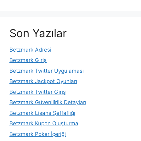
Son Yazılar
Betzmark Adresi
Betzmark Giriş
Betzmark Twitter Uygulaması
Betzmark Jackpot Oyunları
Betzmark Twitter Giriş
Betzmark Güvenilirlik Detayları
Betzmark Lisans Şeffaflığı
Betzmark Kupon Oluşturma
Betzmark Poker İçeriği