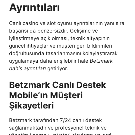
Ayrıntıları
Canlı casino ve slot oyunu ayrıntılarının yanı sıra
başarısı da benzersizdir. Gelişime ve
iyileştirmeye açık olması, teknik altyapının
güncel ihtiyaçlar ve müşteri geri bildirimleri
doğrultusunda tasarlanmasını kolaylaştırarak
uygulamaya daha erişilebilir hale
Betzmark
bahis ayrıntıları
getiriyor.
Betzmark Canlı Destek
Mobile’ın Müşteri
Şikayetleri
Betzmark tarafından 7/24 canlı destek
sağlanmaktadır ve profesyonel teknik ve