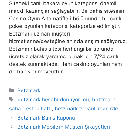
Sitedeki canlı bakara oyun kategorisi önemli
maddi kazançlar sağlayabilir. Bir bahis sitesinin
Casino Oyun Alternatifleri bölümünde bir canlı
poker oyunları kategorisi kategorize edilmiştir.
Betzmark uzman müşteri
hizmetlerine/desteğine anında erişim sağlıyoruz.
Betzmark bahis sitesi herhangi bir sorunda
ücretsiz olarak yardımcı olmak için 7/24 canlı
destek sunmaktadır. Hem casino oyunları hem
de bahisler mevcuttur.
Kategoriler
Betzmark
Etiketler
betzmark hesabı donuyor mu
,
betzmark
saha destek hattı
,
betzmark tv canli maç izle
Betzmark Bahis Kuponu
Betzmark Mobile’ın Müşteri Şikayetleri