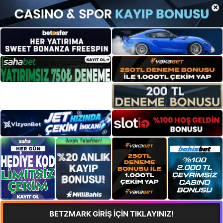
×
BETZMARK GİRİŞ İÇİN TIKLAYINIZ!