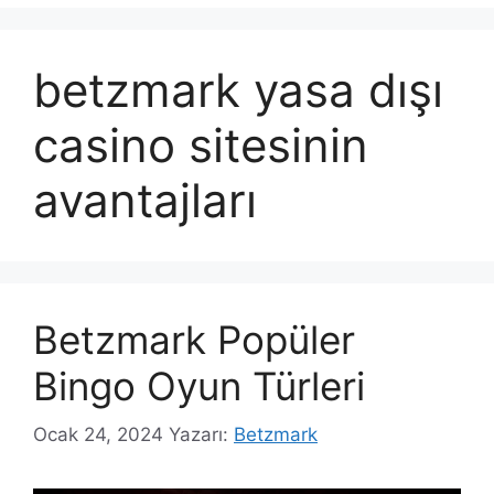
betzmark yasa dışı
casino sitesinin
avantajları
Betzmark Popüler
Bingo Oyun Türleri
Ocak 24, 2024
Yazarı:
Betzmark