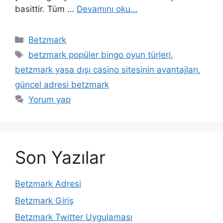
basittir. Tüm …
Devamını oku…
Kategoriler
Betzmark
Etiketler
betzmark popüler bingo oyun türleri
,
betzmark yasa dışı casino sitesinin avantajları
,
güncel adresi betzmark
Yorum yap
Son Yazılar
Betzmark Adresi
Betzmark Giriş
Betzmark Twitter Uygulaması