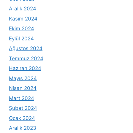
Aralık 2024
Kasım 2024
Ekim 2024
Eylül 2024
Ağustos 2024
Temmuz 2024
Haziran 2024
Mayıs 2024
Nisan 2024
Mart 2024
Şubat 2024
Ocak 2024
Aralık 2023