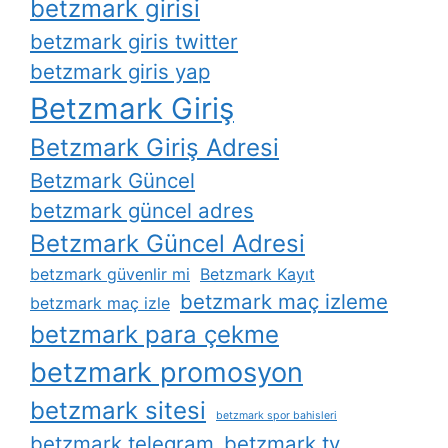
betzmark girisi
betzmark giris twitter
betzmark giris yap
Betzmark Giriş
Betzmark Giriş Adresi
Betzmark Güncel
betzmark güncel adres
Betzmark Güncel Adresi
betzmark güvenlir mi
Betzmark Kayıt
betzmark maç izleme
betzmark maç izle
betzmark para çekme
betzmark promosyon
betzmark sitesi
betzmark spor bahisleri
betzmark telegram
betzmark tv