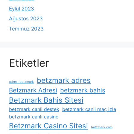
Eylül 2023
Ağustos 2023
Temmuz 2023
Etiketler
betzmark adres
adresi betzmark
Betzmark Adresi
betzmark bahis
Betzmark Bahis Sitesi
betzmark canli destek
betzmark canli maç izle
betzmark canlı casino
Betzmark Casino Sitesi
betzmark com