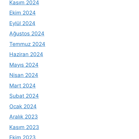
Kasım 2024
Ekim 2024
Eylül 2024
Ağustos 2024
Temmuz 2024
Haziran 2024
Mayıs 2024
Nisan 2024
Mart 2024
Şubat 2024
Ocak 2024
Aralık 2023
Kasım 2023
Ekim 2023