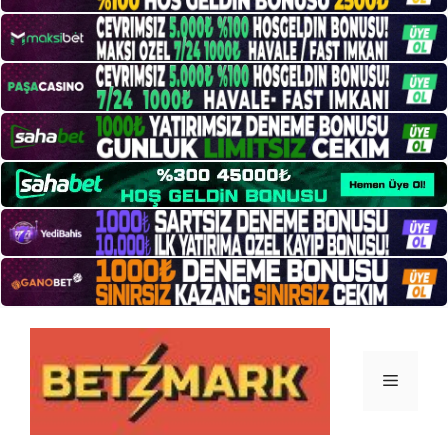
İçeriğe
atla
Menü