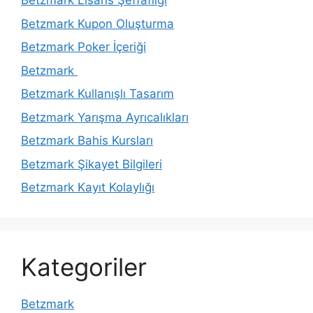
Betzmark Lisans Şeffaflığı
Betzmark Kupon Oluşturma
Betzmark Poker İçeriği
Betzmark
Betzmark Kullanışlı Tasarım
Betzmark Yarışma Ayrıcalıkları
Betzmark Bahis Kursları
Betzmark Şikayet Bilgileri
Betzmark Kayıt Kolaylığı
Kategoriler
Betzmark