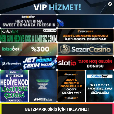
×
BETZMARK GİRİŞ İÇİN TIKLAYINIZ!