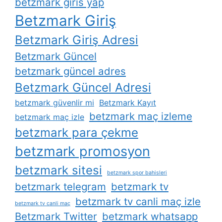
betzmark giris yap
Betzmark Giriş
Betzmark Giriş Adresi
Betzmark Güncel
betzmark güncel adres
Betzmark Güncel Adresi
betzmark güvenlir mi
Betzmark Kayıt
betzmark maç izleme
betzmark maç izle
betzmark para çekme
betzmark promosyon
betzmark sitesi
betzmark spor bahisleri
betzmark telegram
betzmark tv
betzmark tv canli maç izle
betzmark tv canli maç
Betzmark Twitter
betzmark whatsapp