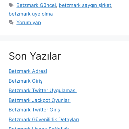
Etiketler
Betzmark Güncel
,
betzmark saygın şirket
,
betzmark üye olma
Yorum yap
Son Yazılar
Betzmark Adresi
Betzmark Giriş
Betzmark Twitter Uygulaması
Betzmark Jackpot Oyunları
Betzmark Twitter Giriş
Betzmark Güvenilirlik Detayları