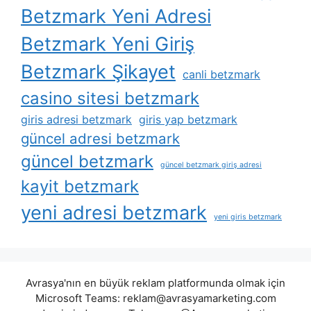
Betzmark Yeni Adresi
Betzmark Yeni Giriş
Betzmark Şikayet
canli betzmark
casino sitesi betzmark
giris adresi betzmark
giris yap betzmark
güncel adresi betzmark
güncel betzmark
güncel betzmark giriş adresi
kayit betzmark
yeni adresi betzmark
yeni giris betzmark
Avrasya'nın en büyük reklam platformunda olmak için
Microsoft Teams:
reklam@avrasyamarketing.com