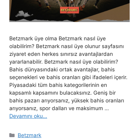
Betzmark üye olma Betzmark nasıl üye
olabilirim? Betzmark nasıl üye olunur sayfasını
ziyaret eden herkes sınırsız avantajlardan
yararlanabilir. Betzmark nasıl üye olabilirim?
Bahis dünyasındaki ortak avantajlar, bahis
seçenekleri ve bahis oranları gibi ifadeleri içerir.
Piyasadaki tüm bahis kategorilerinin en
kapsamlı kapsamını bulacaksınız. Geniş bir
bahis pazarı arıyorsanız, yüksek bahis oranları
arıyorsanız, spor dalları ve maksimum …
Devamını oku…
Kategoriler
Betzmark