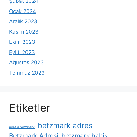
Şubat 2024
Ocak 2024
Aralık 2023
Kasım 2023
Ekim 2023
Eylül 2023
Ağustos 2023
Temmuz 2023
Etiketler
betzmark adres
adresi betzmark
Betzmark Adresi
betzmark bahis