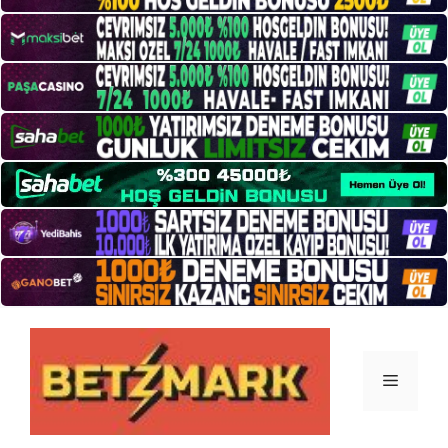
İçeriğe
atla
Menü