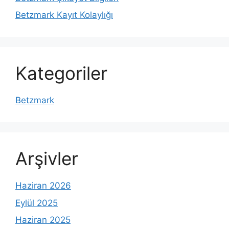
Betzmark Kayıt Kolaylığı
Kategoriler
Betzmark
Arşivler
Haziran 2026
Eylül 2025
Haziran 2025