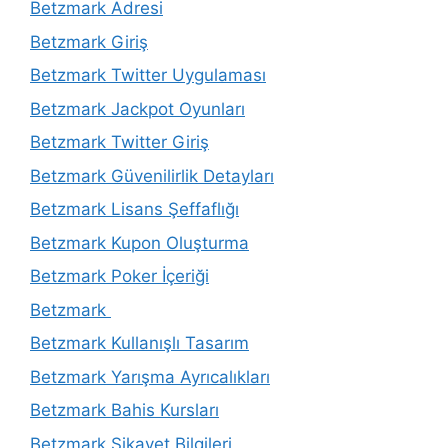
Betzmark Adresi
Betzmark Giriş
Betzmark Twitter Uygulaması
Betzmark Jackpot Oyunları
Betzmark Twitter Giriş
Betzmark Güvenilirlik Detayları
Betzmark Lisans Şeffaflığı
Betzmark Kupon Oluşturma
Betzmark Poker İçeriği
Betzmark
Betzmark Kullanışlı Tasarım
Betzmark Yarışma Ayrıcalıkları
Betzmark Bahis Kursları
Betzmark Şikayet Bilgileri