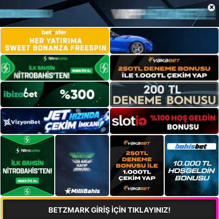
×
BETZMARK GİRİŞ İÇİN TIKLAYINIZ!