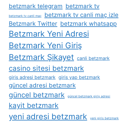
betzmark telegram
betzmark tv
betzmark tv canli maç izle
betzmark tv canli maç
Betzmark Twitter
betzmark whatsapp
Betzmark Yeni Adresi
Betzmark Yeni Giriş
Betzmark Şikayet
canli betzmark
casino sitesi betzmark
giris adresi betzmark
giris yap betzmark
güncel adresi betzmark
güncel betzmark
güncel betzmark giriş adresi
kayit betzmark
yeni adresi betzmark
yeni giris betzmark