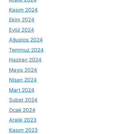
Kasım 2024
Ekim 2024
Eylül 2024
Ağustos 2024
Temmuz 2024
Haziran 2024
Mayıs 2024
Nisan 2024
Mart 2024
Şubat 2024
Ocak 2024
Aralık 2023
Kasım 2023