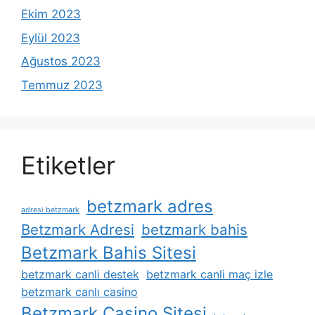
Ekim 2023
Eylül 2023
Ağustos 2023
Temmuz 2023
Etiketler
betzmark adres
adresi betzmark
Betzmark Adresi
betzmark bahis
Betzmark Bahis Sitesi
betzmark canli destek
betzmark canli maç izle
betzmark canlı casino
Betzmark Casino Sitesi