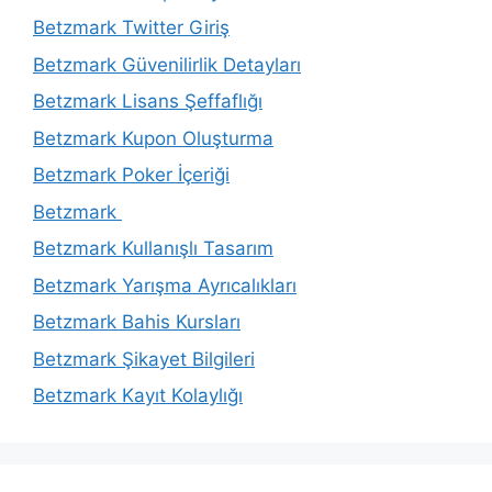
Betzmark Twitter Giriş
Betzmark Güvenilirlik Detayları
Betzmark Lisans Şeffaflığı
Betzmark Kupon Oluşturma
Betzmark Poker İçeriği
Betzmark
Betzmark Kullanışlı Tasarım
Betzmark Yarışma Ayrıcalıkları
Betzmark Bahis Kursları
Betzmark Şikayet Bilgileri
Betzmark Kayıt Kolaylığı