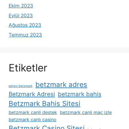
Ekim 2023
Eylül 2023
Ağustos 2023
Temmuz 2023
Etiketler
betzmark adres
adresi betzmark
Betzmark Adresi
betzmark bahis
Betzmark Bahis Sitesi
betzmark canli destek
betzmark canli maç izle
betzmark canlı casino
Betzmark Casino Sitesi