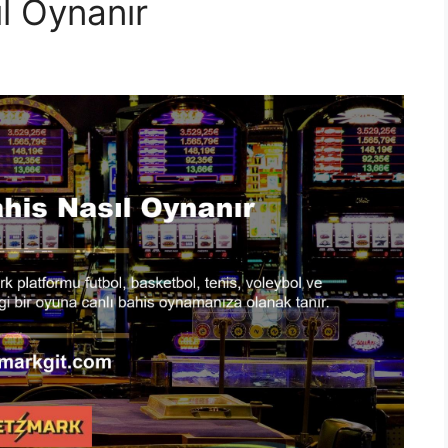
l Oynanır