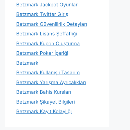
Betzmark Jackpot Oyunları
Betzmark Twitter Giriş
Betzmark Güvenilirlik Detayları
Betzmark Lisans Şeffaflığı
Betzmark Kupon Oluşturma
Betzmark Poker İçeriği
Betzmark
Betzmark Kullanışlı Tasarım
Betzmark Yarışma Ayrıcalıkları
Betzmark Bahis Kursları
Betzmark Şikayet Bilgileri
Betzmark Kayıt Kolaylığı