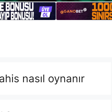
ahis nasıl oynanır