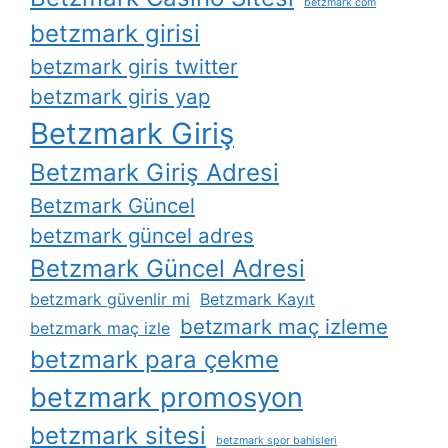
betzmark com
betzmark girisi
betzmark giris twitter
betzmark giris yap
Betzmark Giriş
Betzmark Giriş Adresi
Betzmark Güncel
betzmark güncel adres
Betzmark Güncel Adresi
betzmark güvenlir mi
Betzmark Kayıt
betzmark maç izleme
betzmark maç izle
betzmark para çekme
betzmark promosyon
betzmark sitesi
betzmark spor bahisleri