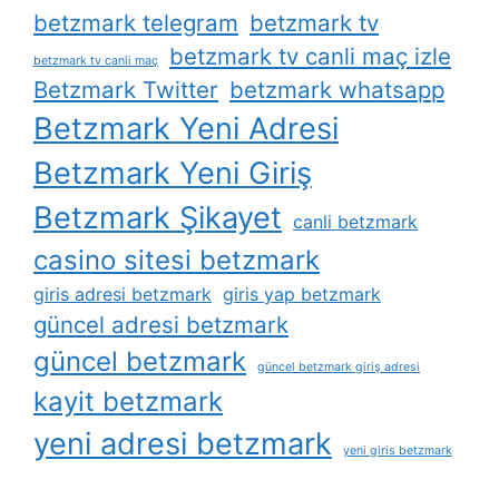
betzmark telegram
betzmark tv
betzmark tv canli maç izle
betzmark tv canli maç
Betzmark Twitter
betzmark whatsapp
Betzmark Yeni Adresi
Betzmark Yeni Giriş
Betzmark Şikayet
canli betzmark
casino sitesi betzmark
giris adresi betzmark
giris yap betzmark
güncel adresi betzmark
güncel betzmark
güncel betzmark giriş adresi
kayit betzmark
yeni adresi betzmark
yeni giris betzmark