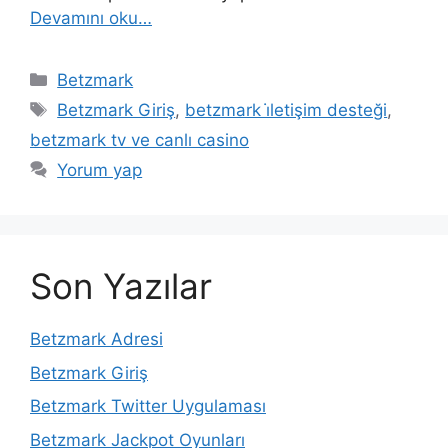
Devamını oku…
Kategoriler
Betzmark
Etiketler
Betzmark Giriş
,
betzmark i̇letişim desteği
,
betzmark tv ve canlı casino
Yorum yap
Son Yazılar
Betzmark Adresi
Betzmark Giriş
Betzmark Twitter Uygulaması
Betzmark Jackpot Oyunları