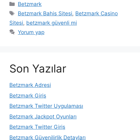
Kategoriler
Betzmark
Etiketler
Betzmark Bahis Sitesi
,
Betzmark Casino
Sitesi
,
betzmark güvenli mi
Yorum yap
Son Yazılar
Betzmark Adresi
Betzmark Giriş
Betzmark Twitter Uygulaması
Betzmark Jackpot Oyunları
Betzmark Twitter Giriş
Betzmark Güvenilirlik Detayları