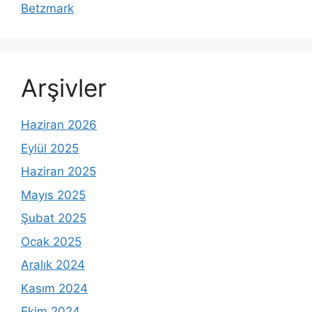
Betzmark
Arşivler
Haziran 2026
Eylül 2025
Haziran 2025
Mayıs 2025
Şubat 2025
Ocak 2025
Aralık 2024
Kasım 2024
Ekim 2024