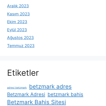
Aralık 2023
Kasım 2023
Ekim 2023
Eylül 2023
Ağustos 2023
Temmuz 2023
Etiketler
betzmark adres
adresi betzmark
Betzmark Adresi
betzmark bahis
Betzmark Bahis Sitesi