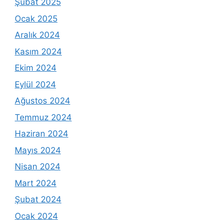
Şubat 2025
Ocak 2025
Aralık 2024
Kasım 2024
Ekim 2024
Eylül 2024
Ağustos 2024
Temmuz 2024
Haziran 2024
Mayıs 2024
Nisan 2024
Mart 2024
Şubat 2024
Ocak 2024