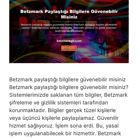
Betzmark paylaştığı bilgilere güvenebilir misiniz
Betzmark paylaştığı bilgilere güvenebilir misiniz?
Sistemlerimizde saklanan tüm bilgiler, Betzmark
şifreleme ve gizlilik sistemleri tarafından
korunmaktadır. Bilgiler gerçek tüzel kişilerle
veya üçüncü kişilerle paylaşılamaz. Güvenilir
hizmet sağlıyoruz. İşlem sona erdi. Bu, yasal
işlem uygulanabilecek bir hizmettir. Betzmark