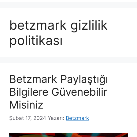
betzmark gizlilik
politikası
Betzmark Paylaştığı
Bilgilere Güvenebilir
Misiniz
Şubat 17, 2024
Yazarı:
Betzmark