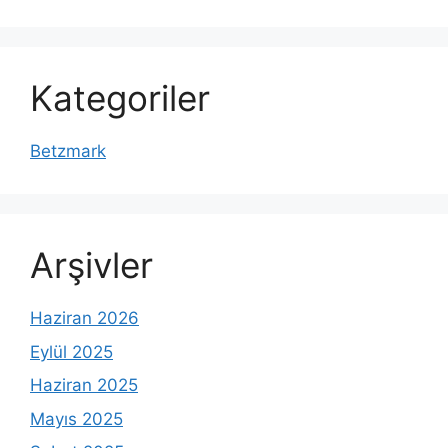
Kategoriler
Betzmark
Arşivler
Haziran 2026
Eylül 2025
Haziran 2025
Mayıs 2025