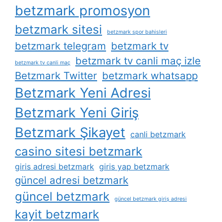
betzmark promosyon
betzmark sitesi
betzmark spor bahisleri
betzmark telegram
betzmark tv
betzmark tv canli maç izle
betzmark tv canli maç
Betzmark Twitter
betzmark whatsapp
Betzmark Yeni Adresi
Betzmark Yeni Giriş
Betzmark Şikayet
canli betzmark
casino sitesi betzmark
giris adresi betzmark
giris yap betzmark
güncel adresi betzmark
güncel betzmark
güncel betzmark giriş adresi
kayit betzmark