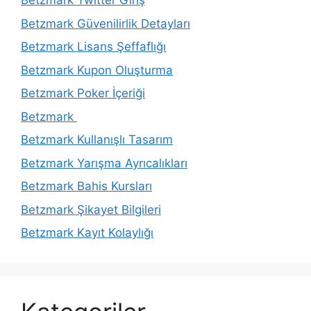
Betzmark Twitter Giriş
Betzmark Güvenilirlik Detayları
Betzmark Lisans Şeffaflığı
Betzmark Kupon Oluşturma
Betzmark Poker İçeriği
Betzmark
Betzmark Kullanışlı Tasarım
Betzmark Yarışma Ayrıcalıkları
Betzmark Bahis Kursları
Betzmark Şikayet Bilgileri
Betzmark Kayıt Kolaylığı