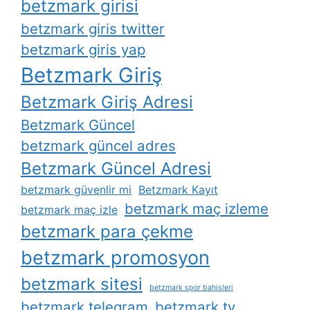
betzmark girisi
betzmark giris twitter
betzmark giris yap
Betzmark Giriş
Betzmark Giriş Adresi
Betzmark Güncel
betzmark güncel adres
Betzmark Güncel Adresi
betzmark güvenlir mi
Betzmark Kayıt
betzmark maç izleme
betzmark maç izle
betzmark para çekme
betzmark promosyon
betzmark sitesi
betzmark spor bahisleri
betzmark telegram
betzmark tv