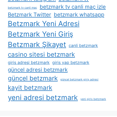
betzmark tv canli maç izle
betzmark tv canli maç
Betzmark Twitter
betzmark whatsapp
Betzmark Yeni Adresi
Betzmark Yeni Giriş
Betzmark Şikayet
canli betzmark
casino sitesi betzmark
giris adresi betzmark
giris yap betzmark
güncel adresi betzmark
güncel betzmark
güncel betzmark giriş adresi
kayit betzmark
yeni adresi betzmark
yeni giris betzmark