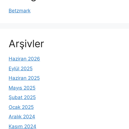
Betzmark
Arşivler
Haziran 2026
Eylül 2025
Haziran 2025
Mayıs 2025
Şubat 2025
Ocak 2025
Aralık 2024
Kasım 2024