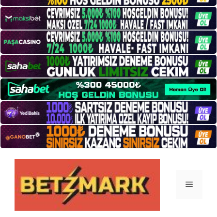
İçeriğe
atla
Menü