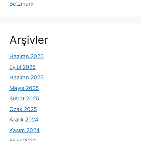
Betzmark
Arşivler
Haziran 2026
Eylül 2025
Haziran 2025
Mayıs 2025
Şubat 2025
Ocak 2025
Aralık 2024
Kasım 2024
Ekim 2024