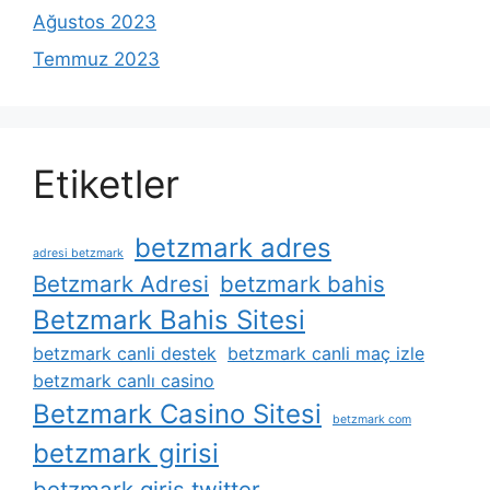
Ağustos 2023
Temmuz 2023
Etiketler
betzmark adres
adresi betzmark
Betzmark Adresi
betzmark bahis
Betzmark Bahis Sitesi
betzmark canli destek
betzmark canli maç izle
betzmark canlı casino
Betzmark Casino Sitesi
betzmark com
betzmark girisi
betzmark giris twitter