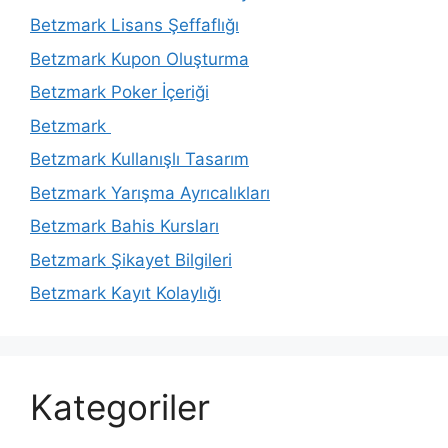
Betzmark Lisans Şeffaflığı
Betzmark Kupon Oluşturma
Betzmark Poker İçeriği
Betzmark
Betzmark Kullanışlı Tasarım
Betzmark Yarışma Ayrıcalıkları
Betzmark Bahis Kursları
Betzmark Şikayet Bilgileri
Betzmark Kayıt Kolaylığı
Kategoriler