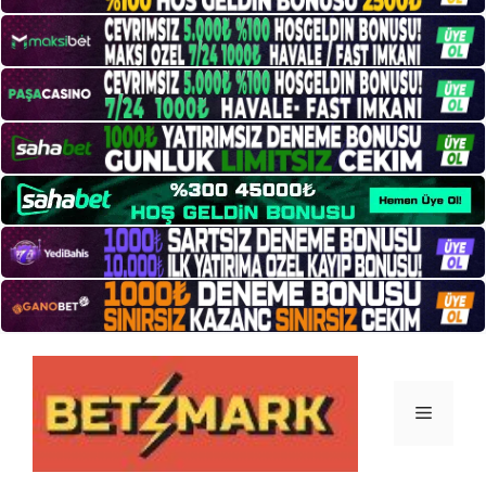
İçeriğe
atla
Menü