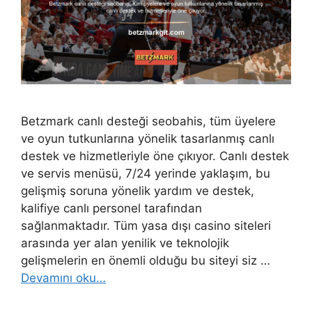
Betzmark canlı desteği seobahis, tüm üyelere
ve oyun tutkunlarına yönelik tasarlanmış canlı
destek ve hizmetleriyle öne çıkıyor. Canlı destek
ve servis menüsü, 7/24 yerinde yaklaşım, bu
gelişmiş soruna yönelik yardım ve destek,
kalifiye canlı personel tarafından
sağlanmaktadır. Tüm yasa dışı casino siteleri
arasında yer alan yenilik ve teknolojik
gelişmelerin en önemli olduğu bu siteyi siz …
Devamını oku…