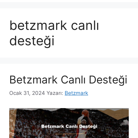
betzmark canlı
desteği
Betzmark Canlı Desteği
Ocak 31, 2024
Yazarı:
Betzmark