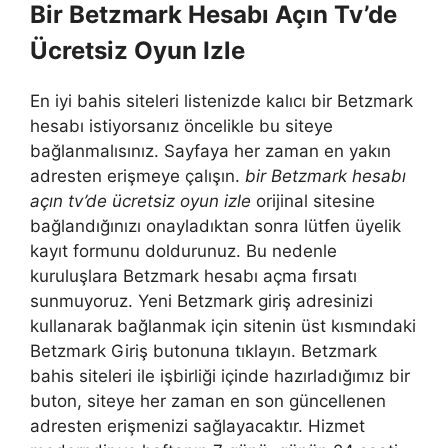
Bir Betzmark Hesabı Açın Tv’de
Ücretsiz Oyun Izle
En iyi bahis siteleri listenizde kalıcı bir Betzmark
hesabı istiyorsanız öncelikle bu siteye
bağlanmalısınız. Sayfaya her zaman en yakın
adresten erişmeye çalışın.
bir Betzmark hesabı
açın tv’de ücretsiz oyun izle
orijinal sitesine
bağlandığınızı onayladıktan sonra lütfen üyelik
kayıt formunu doldurunuz. Bu nedenle
kuruluşlara Betzmark hesabı açma fırsatı
sunmuyoruz. Yeni Betzmark giriş adresinizi
kullanarak bağlanmak için sitenin üst kısmındaki
Betzmark Giriş butonuna tıklayın. Betzmark
bahis siteleri ile işbirliği içinde hazırladığımız bir
buton, siteye her zaman en son güncellenen
adresten erişmenizi sağlayacaktır. Hizmet