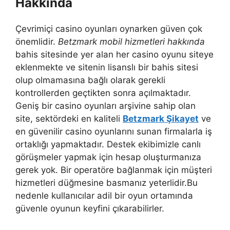
Hakkında
Çevrimiçi casino oyunları oynarken güven çok
önemlidir.
Betzmark mobil hizmetleri hakkında
bahis sitesinde yer alan her casino oyunu siteye
eklenmekte ve sitenin lisanslı bir bahis sitesi
olup olmamasına bağlı olarak gerekli
kontrollerden geçtikten sonra açılmaktadır.
Geniş bir casino oyunları arşivine sahip olan
site, sektördeki en kaliteli
Betzmark Şikayet
ve
en güvenilir casino oyunlarını sunan firmalarla iş
ortaklığı yapmaktadır. Destek ekibimizle canlı
görüşmeler yapmak için hesap oluşturmanıza
gerek yok. Bir operatöre bağlanmak için müşteri
hizmetleri düğmesine basmanız yeterlidir.Bu
nedenle kullanıcılar adil bir oyun ortamında
güvenle oyunun keyfini çıkarabilirler.