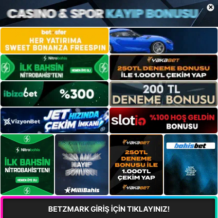
×
BETZMARK GİRİŞ İÇİN TIKLAYINIZ!