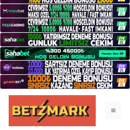
İçeriğe
atla
Menü