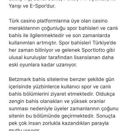
Yarışı ve E-Spor’dur.
Türk casino platformlarına üye olan casino
meraklılarının çoğunluğu spor bahisleri ve canlı
bahis ile ilgilenmektedir ve son zamanlarda
kullanımları artmıştır. Spor bahisleri Türkiye’de
her zaman biliniyor ve gelenek Sportlotto gibi
ulusal kuruluşlar tarafından lisanslanan daha
eski oyunlara kadar uzanıyor.
Betzmark bahis sitelerine benzer şekilde gün
içerisinde yüzbinlerce kullanıcı spor ve canlı
bahis bölümlerini ziyaret etmektedir. Oldukça
zengin bahis olanakları ve yüksek oranlar
sunması nedeniyle üyeler zamanlarının çoğunu
sitenin bu bölümünde geçirmektedir. Sonuçta
pek çok insan zorlukla kazandıkları parayla
mutlu uyuyor.