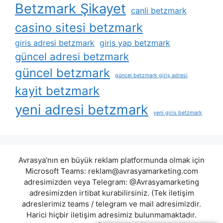
Betzmark Şikayet
canli betzmark
casino sitesi betzmark
giris adresi betzmark
giris yap betzmark
güncel adresi betzmark
güncel betzmark
güncel betzmark giriş adresi
kayit betzmark
yeni adresi betzmark
yeni giris betzmark
Avrasya'nın en büyük reklam platformunda olmak için
Microsoft Teams:
reklam@avrasyamarketing.com
adresimizden veya Telegram: @Avrasyamarketing
adresimizden irtibat kurabilirsiniz. (Tek iletişim
adreslerimiz teams / telegram ve mail adresimizdir.
Harici hiçbir iletişim adresimiz bulunmamaktadır.