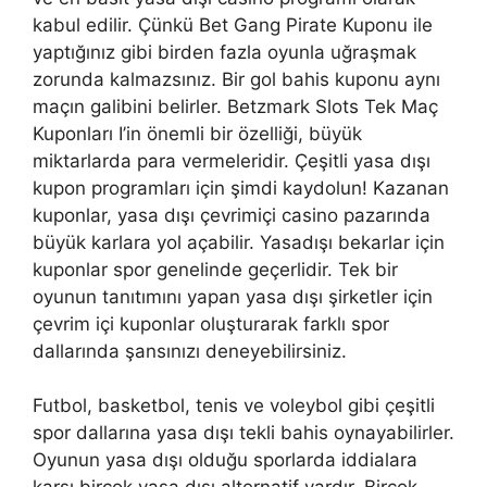
kabul edilir. Çünkü Bet Gang Pirate Kuponu ile
yaptığınız gibi birden fazla oyunla uğraşmak
zorunda kalmazsınız. Bir gol bahis kuponu aynı
maçın galibini belirler. Betzmark Slots Tek Maç
Kuponları I’in önemli bir özelliği, büyük
miktarlarda para vermeleridir. Çeşitli yasa dışı
kupon programları için şimdi kaydolun! Kazanan
kuponlar, yasa dışı çevrimiçi casino pazarında
büyük karlara yol açabilir. Yasadışı bekarlar için
kuponlar spor genelinde geçerlidir. Tek bir
oyunun tanıtımını yapan yasa dışı şirketler için
çevrim içi kuponlar oluşturarak farklı spor
dallarında şansınızı deneyebilirsiniz.
Futbol, ​​basketbol, ​​tenis ve voleybol gibi çeşitli
spor dallarına yasa dışı tekli bahis oynayabilirler.
Oyunun yasa dışı olduğu sporlarda iddialara