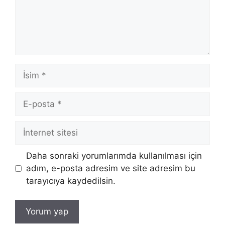
İsim
E-
posta
İnternet
sitesi
Daha sonraki yorumlarımda kullanılması için
adım, e-posta adresim ve site adresim bu
tarayıcıya kaydedilsin.