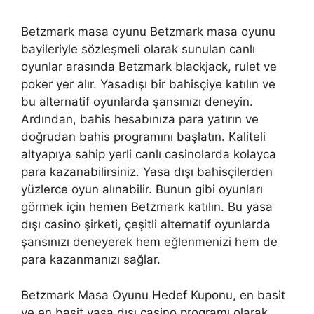
Betzmark masa oyunu Betzmark masa oyunu
bayileriyle sözleşmeli olarak sunulan canlı
oyunlar arasında Betzmark blackjack, rulet ve
poker yer alır. Yasadışı bir bahisçiye katılın ve
bu alternatif oyunlarda şansınızı deneyin.
Ardından, bahis hesabınıza para yatırın ve
doğrudan bahis programını başlatın. Kaliteli
altyapıya sahip yerli canlı casinolarda kolayca
para kazanabilirsiniz. Yasa dışı bahisçilerden
yüzlerce oyun alınabilir. Bunun gibi oyunları
görmek için hemen Betzmark katılın. Bu yasa
dışı casino şirketi, çeşitli alternatif oyunlarda
şansınızı deneyerek hem eğlenmenizi hem de
para kazanmanızı sağlar.
Betzmark Masa Oyunu Hedef Kuponu, en basit
ve en basit yasa dışı casino programı olarak