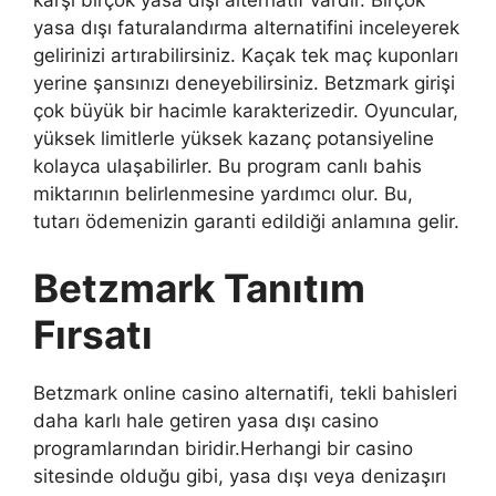
karşı birçok yasa dışı alternatif vardır. Birçok
yasa dışı faturalandırma alternatifini inceleyerek
gelirinizi artırabilirsiniz. Kaçak tek maç kuponları
yerine şansınızı deneyebilirsiniz. Betzmark girişi
çok büyük bir hacimle karakterizedir. Oyuncular,
yüksek limitlerle yüksek kazanç potansiyeline
kolayca ulaşabilirler. Bu program canlı bahis
miktarının belirlenmesine yardımcı olur. Bu,
tutarı ödemenizin garanti edildiği anlamına gelir.
Betzmark Tanıtım
Fırsatı
Betzmark online casino alternatifi, tekli bahisleri
daha karlı hale getiren yasa dışı casino
programlarından biridir.Herhangi bir casino
sitesinde olduğu gibi, yasa dışı veya denizaşırı