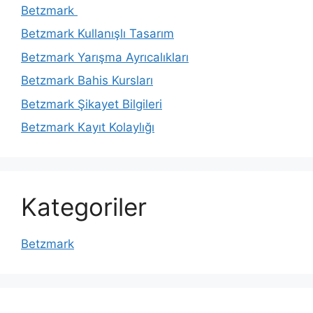
Betzmark
Betzmark Kullanışlı Tasarım
Betzmark Yarışma Ayrıcalıkları
Betzmark Bahis Kursları
Betzmark Şikayet Bilgileri
Betzmark Kayıt Kolaylığı
Kategoriler
Betzmark