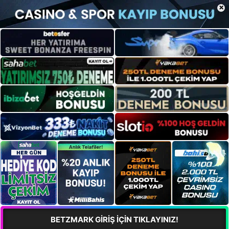
×
BETZMARK GİRİŞ İÇİN TIKLAYINIZ!