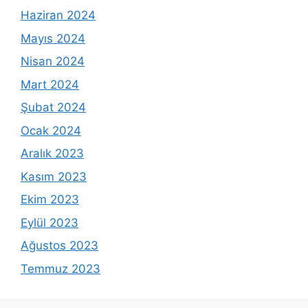
Haziran 2024
Mayıs 2024
Nisan 2024
Mart 2024
Şubat 2024
Ocak 2024
Aralık 2023
Kasım 2023
Ekim 2023
Eylül 2023
Ağustos 2023
Temmuz 2023