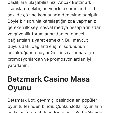
başlıklara ulaşabilirsiniz. Ancak Betzmark
lisanslama ekibi, bu yöndeki sorunları hızlı bir
şekilde çözme konusunda deneyime sahiptir.
Böyle bir sorunla karşılaştığınızda yapmanız
gereken ilk şey, sosyal medya hesaplarınızdan
ve güvenilir forumlarınızdan en güncel
bağlantıları ziyaret etmektir. Bu, mevcut
duyurudaki bağlantı erişimi sorununun
çözüldüğünü onaylar.Gelirinizi artırmak için
promosyonlardan ve promosyonlardan iyi
yararlanın.
Betzmark Casino Masa
Oyunu
Betzmark Lot, çevrimiçi casinoda en popüler
oyun türlerinden biridir. Çünkü slotlar oyunların
en kolay alternatiflerinden biridir. Bu bağlamda