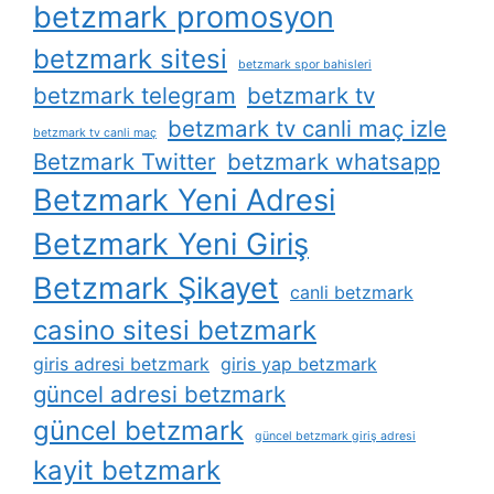
betzmark promosyon
betzmark sitesi
betzmark spor bahisleri
betzmark telegram
betzmark tv
betzmark tv canli maç izle
betzmark tv canli maç
Betzmark Twitter
betzmark whatsapp
Betzmark Yeni Adresi
Betzmark Yeni Giriş
Betzmark Şikayet
canli betzmark
casino sitesi betzmark
giris adresi betzmark
giris yap betzmark
güncel adresi betzmark
güncel betzmark
güncel betzmark giriş adresi
kayit betzmark