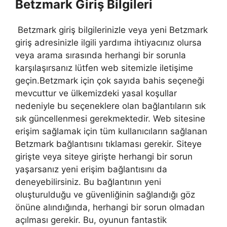
Betzmark Giriş Bilgileri
Betzmark giriş bilgilerinizle veya yeni Betzmark
giriş adresinizle ilgili yardıma ihtiyacınız olursa
veya arama sırasında herhangi bir sorunla
karşılaşırsanız lütfen web sitemizle iletişime
geçin.Betzmark için çok sayıda bahis seçeneği
mevcuttur ve ülkemizdeki yasal koşullar
nedeniyle bu seçeneklere olan bağlantıların sık
sık güncellenmesi gerekmektedir. Web sitesine
erişim sağlamak için tüm kullanıcıların sağlanan
Betzmark bağlantısını tıklaması gerekir. Siteye
girişte veya siteye girişte herhangi bir sorun
yaşarsanız yeni erişim bağlantısını da
deneyebilirsiniz. Bu bağlantının yeni
oluşturulduğu ve güvenliğinin sağlandığı göz
önüne alındığında, herhangi bir sorun olmadan
açılması gerekir. Bu, oyunun fantastik