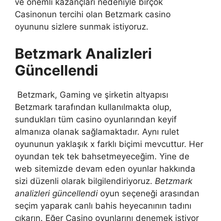
ve önemli kazançları nedeniyle birçok
Casinonun tercihi olan Betzmark casino
oyununu sizlere sunmak istiyoruz.
Betzmark Analizleri
Güncellendi
Betzmark, Gaming ve şirketin altyapısı
Betzmark tarafından kullanılmakta olup,
sundukları tüm casino oyunlarından keyif
almanıza olanak sağlamaktadır. Aynı rulet
oyununun yaklaşık x farklı biçimi mevcuttur. Her
oyundan tek tek bahsetmeyeceğim. Yine de
web sitemizde devam eden oyunlar hakkında
sizi düzenli olarak bilgilendiriyoruz.
Betzmark
analizleri güncellendi
oyun seçeneği arasından
seçim yaparak canlı bahis heyecanının tadını
çıkarın. Eğer Casino oyunlarını denemek istiyor