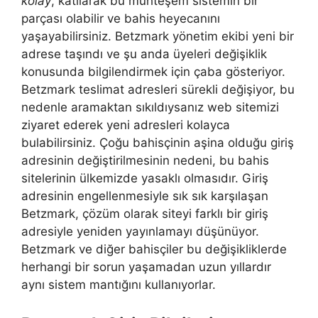
kolay
, katılarak bu muhteşem sistemin bir
parçası olabilir ve bahis heyecanını
yaşayabilirsiniz. Betzmark yönetim ekibi yeni bir
adrese taşındı ve şu anda üyeleri değişiklik
konusunda bilgilendirmek için çaba gösteriyor.
Betzmark teslimat adresleri sürekli değişiyor, bu
nedenle aramaktan sıkıldıysanız web sitemizi
ziyaret ederek yeni adresleri kolayca
bulabilirsiniz. Çoğu bahisçinin aşina olduğu giriş
adresinin değiştirilmesinin nedeni, bu bahis
sitelerinin ülkemizde yasaklı olmasıdır. Giriş
adresinin engellenmesiyle sık sık karşılaşan
Betzmark, çözüm olarak siteyi farklı bir giriş
adresiyle yeniden yayınlamayı düşünüyor.
Betzmark ve diğer bahisçiler bu değişikliklerde
herhangi bir sorun yaşamadan uzun yıllardır
aynı sistem mantığını kullanıyorlar.