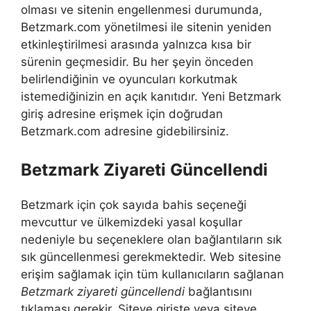
olması ve sitenin engellenmesi durumunda,
Betzmark.com yönetilmesi ile sitenin yeniden
etkinleştirilmesi arasında yalnızca kısa bir
sürenin geçmesidir. Bu her şeyin önceden
belirlendiğinin ve oyuncuları korkutmak
istemediğinizin en açık kanıtıdır. Yeni Betzmark
giriş adresine erişmek için doğrudan
Betzmark.com adresine gidebilirsiniz.
Betzmark Ziyareti Güncellendi
Betzmark için çok sayıda bahis seçeneği
mevcuttur ve ülkemizdeki yasal koşullar
nedeniyle bu seçeneklere olan bağlantıların sık
sık güncellenmesi gerekmektedir. Web sitesine
erişim sağlamak için tüm kullanıcıların sağlanan
Betzmark ziyareti güncellendi
bağlantısını
tıklaması gerekir. Siteye girişte veya siteye