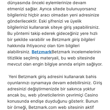
dünyasında önceki eylemlerinize devam
etmenizi sağlar. Ayrıca sitede bulunuyorsanız
bilgileriniz hiçbir aracı olmadan yeni adresinize
gönderilecektir. Eski şifrenizi ve üyelik
bilgilerinizi kullanarak siteye giriş yapabilirsiniz.
Bu yöntemi takip ederek gideceğiniz yere hızlı
bir şekilde varabilir ve
Betzmark giriş bilgileri
hakkında ihtiyacınız olan tüm bilgileri
alabilirsiniz.
Betzmark
Betzmark incelemelerinin
titizlikle seçilmiş materyali, bu web sitesinde
mevcut olan engin bilgiye anında erişim sağlıyor.
Yeni Betzmark giriş adresini kullanarak bahis
oyunlarınızı oynamaya devam edebilirsiniz. Giriş
adresinizi değiştirmenizde bir sakınca yoktur
ancak bu, web yöneticilerinin çevrimiçi Casino
konusunda endişe duyduğunu gösterir. Bunun
bir örneği, Betzmark.com web sitesinin aktif