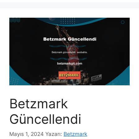
Betzmark
Güncellendi
Mayıs 1, 2024
Yazarı:
Betzmark