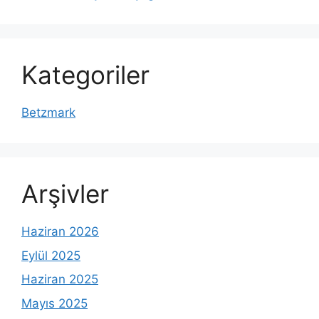
Kategoriler
Betzmark
Arşivler
Haziran 2026
Eylül 2025
Haziran 2025
Mayıs 2025