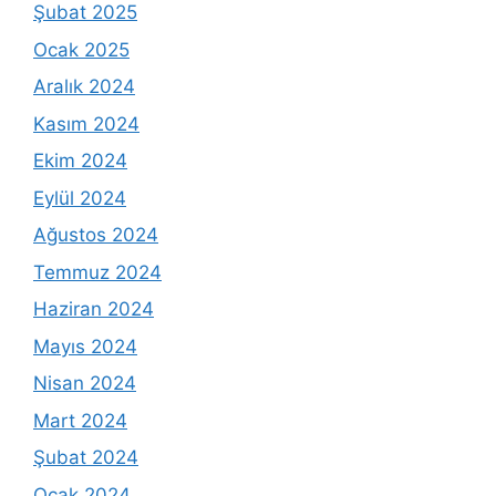
Şubat 2025
Ocak 2025
Aralık 2024
Kasım 2024
Ekim 2024
Eylül 2024
Ağustos 2024
Temmuz 2024
Haziran 2024
Mayıs 2024
Nisan 2024
Mart 2024
Şubat 2024
Ocak 2024