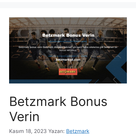
Betzmark Bonus
Verin
Kasım 18, 2023
Yazarı:
Betzmark