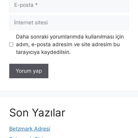
E-
posta
İnternet
sitesi
Daha sonraki yorumlarımda kullanılması için
adım, e-posta adresim ve site adresim bu
tarayıcıya kaydedilsin.
Son Yazılar
Betzmark Adresi