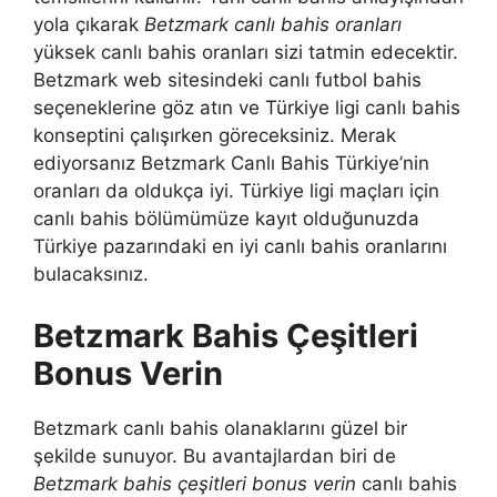
yola çıkarak
Betzmark canlı bahis oranları
yüksek canlı bahis oranları sizi tatmin edecektir.
Betzmark web sitesindeki canlı futbol bahis
seçeneklerine göz atın ve Türkiye ligi canlı bahis
konseptini çalışırken göreceksiniz. Merak
ediyorsanız Betzmark Canlı Bahis Türkiye’nin
oranları da oldukça iyi. Türkiye ligi maçları için
canlı bahis bölümümüze kayıt olduğunuzda
Türkiye pazarındaki en iyi canlı bahis oranlarını
bulacaksınız.
Betzmark Bahis Çeşitleri
Bonus Verin
Betzmark canlı bahis olanaklarını güzel bir
şekilde sunuyor. Bu avantajlardan biri de
Betzmark bahis çeşitleri bonus verin
canlı bahis