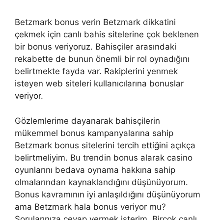
Betzmark bonus verin Betzmark dikkatini
çekmek için canlı bahis sitelerine çok beklenen
bir bonus veriyoruz. Bahisçiler arasındaki
rekabette de bunun önemli bir rol oynadığını
belirtmekte fayda var. Rakiplerini yenmek
isteyen web siteleri kullanıcılarına bonuslar
veriyor.
Gözlemlerime dayanarak bahisçilerin
mükemmel bonus kampanyalarına sahip
Betzmark bonus sitelerini tercih ettiğini açıkça
belirtmeliyim. Bu trendin bonus alarak casino
oyunlarını bedava oynama hakkına sahip
olmalarından kaynaklandığını düşünüyorum.
Bonus kavramının iyi anlaşıldığını düşünüyorum
ama Betzmark hala bonus veriyor mu?
Sorularınıza cevap vermek isterim. Birçok canlı