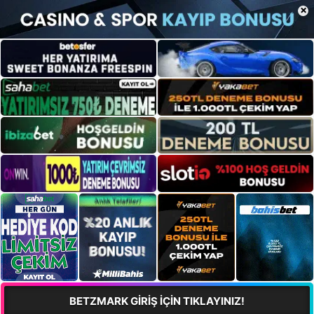
×
BETZMARK GİRİŞ İÇİN TIKLAYINIZ!