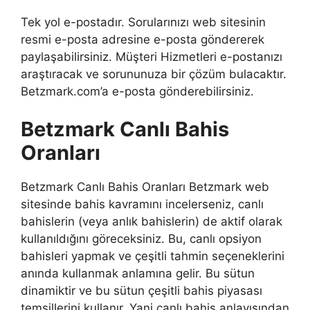
Tek yol e-postadır. Sorularınızı web sitesinin
resmi e-posta adresine e-posta göndererek
paylaşabilirsiniz. Müşteri Hizmetleri e-postanızı
araştıracak ve sorununuza bir çözüm bulacaktır.
Betzmark.com’a e-posta gönderebilirsiniz.
Betzmark Canlı Bahis
Oranları
Betzmark Canlı Bahis Oranları Betzmark web
sitesinde bahis kavramını incelerseniz, canlı
bahislerin (veya anlık bahislerin) de aktif olarak
kullanıldığını göreceksiniz. Bu, canlı opsiyon
bahisleri yapmak ve çeşitli tahmin seçeneklerini
anında kullanmak anlamına gelir. Bu sütun
dinamiktir ve bu sütun çeşitli bahis piyasası
temsillerini kullanır. Yani canlı bahis anlayışından