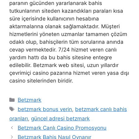
paranın gücünden yararlanarak bahis
tutkunlarının siteden kazandıkları paraları kısa
süre içerisinde kullanıcının hesabına
aktarmalarına olanak sağlamaktadır. Müşteri
hizmetlerini yöneten uzmanlar tamamen çözüm
odaklı olup, bahisçilerin tüm sorularına anında
cevap vermektedir. 7/24 hizmet veren canlı
yardım hattı da bu bahis sitesine entegre
edilebilir. Betzmark web sitesi, uzun yıllardır
çevrimiçi casino pazarına hizmet veren yasa dışı
casino sitelerinden biridir.
Kategoriler
Betzmark
Etiketler
betzmark bonus verin
,
betzmark canlı bahis
oranları
,
güncel adresi betzmark
Betzmark Canlı Casino Promosyonu
Betzmark Bahis Nasıl Oynanır