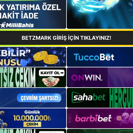
BETZMARK GİRİŞ İÇİN TIKLAYINIZ!