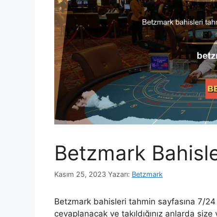
Betzmark Bahisle
Kasım 25, 2023
Yazarı:
Betzmark
Betzmark bahisleri tahmin sayfasına 7/24 ul
cevaplanacak ve takıldığınız anlarda size ya