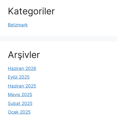
Kategoriler
Betzmark
Arşivler
Haziran 2026
Eylül 2025
Haziran 2025
Mayıs 2025
Şubat 2025
Ocak 2025