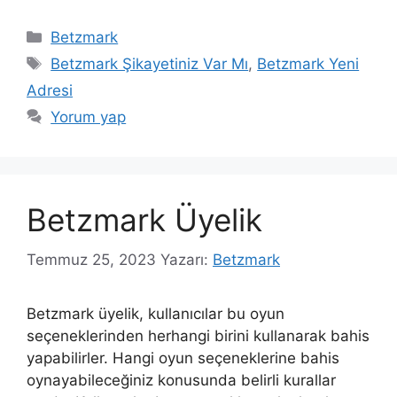
Kategoriler
Betzmark
Etiketler
Betzmark Şikayetiniz Var Mı
,
Betzmark Yeni
Adresi
Yorum yap
Betzmark Üyelik
Temmuz 25, 2023
Yazarı:
Betzmark
Betzmark üyelik, kullanıcılar bu oyun
seçeneklerinden herhangi birini kullanarak bahis
yapabilirler. Hangi oyun seçeneklerine bahis
oynayabileceğiniz konusunda belirli kurallar